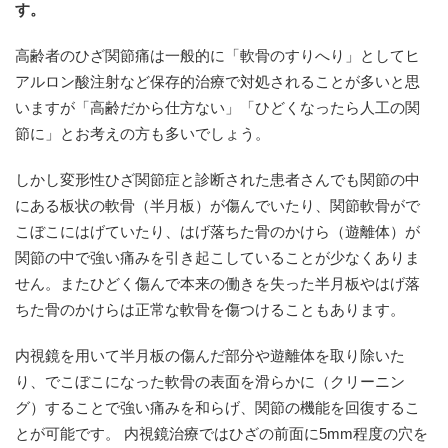
す
。
高齢者のひざ関節痛は一般的に「軟骨のすりへり」としてヒ
アルロン酸注射など保存的治療で対処されることが多いと思
いますが「高齢だから仕方ない」「ひどくなったら人工の関
節に」とお考えの方も多いでしょう。
しかし変形性ひざ関節症と診断された患者さんでも関節の中
にある板状の軟骨（半月板）が傷んでいたり、関節軟骨がで
こぼこにはげていたり、はげ落ちた骨のかけら（遊離体）が
関節の中で強い痛みを引き起こしていることが少なくありま
せん。またひどく傷んで本来の働きを失った半月板やはげ落
ちた骨のかけらは正常な軟骨を傷つけることもあります。
内視鏡を用いて半月板の傷んだ部分や遊離体を取り除いた
り、でこぼこになった軟骨の表面を滑らかに（クリーニン
グ）することで強い痛みを和らげ、関節の機能を回復するこ
とが可能です。 内視鏡治療ではひざの前面に5mm程度の穴を