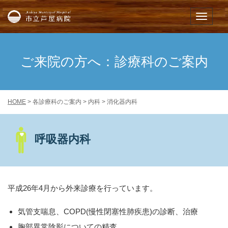
市立芦屋病院
メニュー
ご来院の方へ：診療科のご案内
HOME
> 各診療科のご案内 > 内科 > 消化器内科
呼吸器内科
平成26年4月から外来診療を行っています。
気管支喘息、COPD(慢性閉塞性肺疾患)の診断、治療
胸部異常陰影についての精査