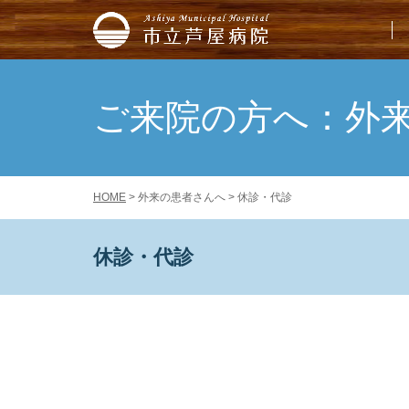
市立芦屋病院
ご来院の方へ：外
HOME
> 外来の患者さんへ > 休診・代診
休診・代診