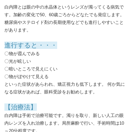
白内障とは眼の中の水晶体というレンズが濁ってくる病気で
す。加齢の変化で50、60歳ごろからどなたでも発症します。
糖尿病やステロイド剤の長期使用などでも進行しやすいこと
があります。
進行すると
・・・
〇物が霞んでみる
〇光が眩しい
〇暗いところで見えにくい
〇物がぼやけて見える
といった症状があらわれ、矯正視力も低下します。 何か気に
なる症状があれば、眼科受診をお勧めします。
【治療法】
白内障は手術で治療可能です。濁りを取り、新しい人工の眼
内レンズを入れ治療します。局所麻酔で行い、手術時間は10
～20分程度です。