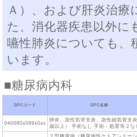
Ａ）、および肝炎治療
た、消化器疾患以外に
嚥性肺炎についても、
います。
糖尿病内科
DPCコード
DPC名称
肺炎、急性気管支炎、急性細気管支炎
040080x099x0xx
歳以上） 手術なし 手術・処置等２な
２型糖尿病（糖尿病性ケトアシドー