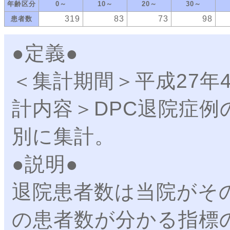
年齢区分
0～
10～
20～
30～
319
83
73
98
患者数
●定義●
＜集計期間＞平成27年
計内容＞DPC退院症例
別に集計。
●説明●
退院患者数は当院がそ
の患者数が分かる指標