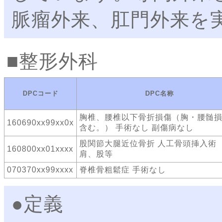
脈瘤外来、肛門外来を
整形外科
DPCコード
DPC名称
胸椎、腰椎以下骨折損傷（胸・腰髄
160690xx99xx0x
含む。） 手術なし 副傷病なし
股関節大腿近位骨折 人工骨頭挿入
160800xx01xxxx
肩、股等
070370xx99xxxx
脊椎骨粗鬆症 手術なし
●定義