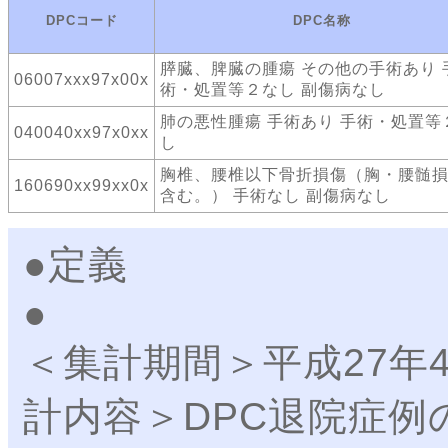
DPCコード
DPC名称
膵臓、脾臓の腫瘍 その他の手術あり 
06007xxx97x00x
術・処置等２なし 副傷病なし
肺の悪性腫瘍 手術あり 手術・処置等
040040xx97x0xx
し
胸椎、腰椎以下骨折損傷（胸・腰髄
160690xx99xx0x
含む。） 手術なし 副傷病なし
●定義
＜集計期間＞平成27年
計内容＞DPC退院症例