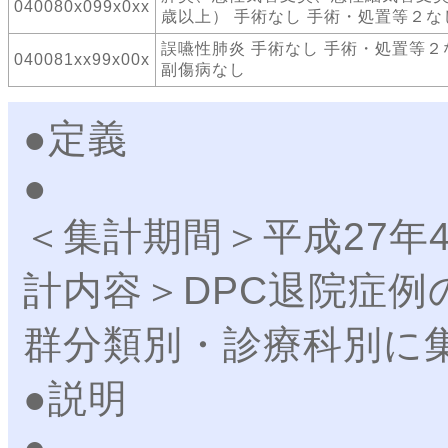
040080x099x0xx
歳以上） 手術なし 手術・処置等２な
誤嚥性肺炎 手術なし 手術・処置等２
040081xx99x00x
副傷病なし
●定義
＜集計期間＞平成27年
計内容＞DPC退院症例
群分類別・診療科別に
●説明