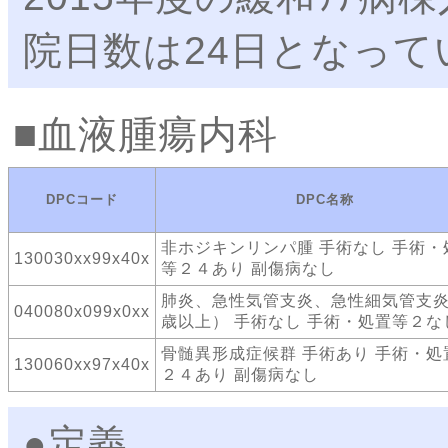
院日数は24日となって
血液腫瘍内科
DPCコード
DPC名称
非ホジキンリンパ腫 手術なし 手術・
130030xx99x40x
等２４あり 副傷病なし
肺炎、急性気管支炎、急性細気管支炎
040080x099x0xx
歳以上） 手術なし 手術・処置等２な
骨髄異形成症候群 手術あり 手術・処
130060xx97x40x
２４あり 副傷病なし
●定義