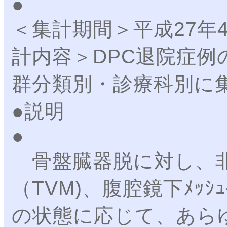
＜集計期間＞平成27年
計内容＞DPC退院症例
群分類別・診療科別に
●説明
骨盤臓器脱に対し、非ﾒ
（TVM)、腹腔鏡下ﾒｯ
の状態に応じて、あら