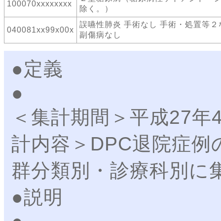
100070xxxxxxxx
除く。）
誤嚥性肺炎 手術なし 手術・処置等２
040081xx99x00x
副傷病なし
●定義
＜集計期間＞平成27年
計内容＞DPC退院症例
群分類別・診療科別に
●説明