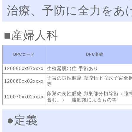
治療、予防に全力をあ
産婦人科
DPCコード
DPC名称
120090xx97xxxx
生殖器脱出症 手術あり
子宮の良性腫瘍 腹腔鏡下腟式子宮全
120060xx02xxxx
等
卵巣の良性腫瘍 卵巣部分切除術（腟
120070xx02xxxx
含む。） 腹腔鏡によるもの等
●定義