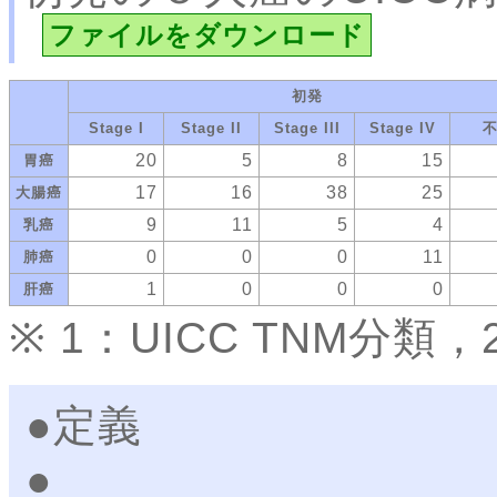
ファイルをダウンロード
初発
Stage I
Stage II
Stage III
Stage IV
20
5
8
15
胃癌
17
16
38
25
大腸癌
9
11
5
4
乳癌
0
0
0
11
肺癌
1
0
0
0
肝癌
※ 1：UICC TNM分
●定義