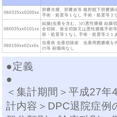
胆嚢水腫、胆嚢炎等 腹腔鏡下胆嚢摘
060335xx0200xx
手術・処置等１なし 手術・処置等２
結腸(虫垂を含む。)の悪性腫瘍 結
060035xx0101xx
全切除、亜全切除又は悪性腫瘍手術等
術・処置等１なし 手術・処置等２１
虫垂炎 虫垂切除術 虫垂周囲膿瘍を
060150xx02xx0x
の等 副傷病なし
●定義
＜集計期間＞平成27年
計内容＞DPC退院症例