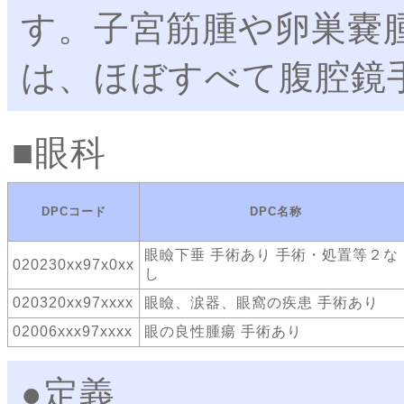
す。子宮筋腫や卵巣嚢
は、ほぼすべて腹腔鏡
眼科
DPCコード
DPC名称
眼瞼下垂 手術あり 手術・処置等２な
020230xx97x0xx
し
020320xx97xxxx
眼瞼、涙器、眼窩の疾患 手術あり
02006xxx97xxxx
眼の良性腫瘍 手術あり
●定義