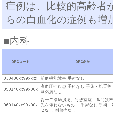
症例は、比較的高齢者
らの白血化の症例も増
内科
DPCコード
DPC名称
030400xx99xxxx
前庭機能障害 手術なし
高血圧性疾患 手術なし 手術・処置等
050140xx99x00x
副傷病なし
胃十二指腸潰瘍、胃憩室症、幽門狭
060140xx99x00x
孔を伴わないもの） 手術なし 手術・
２なし 副傷病なし