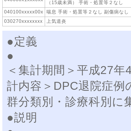
（15歳未満） 手術・処置等２なし
040100xxxxx00x
喘息 手術・処置等２なし 副傷病なし
030270xxxxxxxx
上気道炎
●定義
＜集計期間＞平成27年
計内容＞DPC退院症例
群分類別・診療科別に
●説明