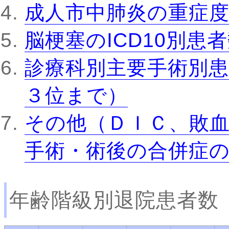
成人市中肺炎の重症
脳梗塞のICD10別患
診療科別主要手術別患
３位まで）
その他（ＤＩＣ、敗
手術・術後の合併症
年齢階級別退院患者数